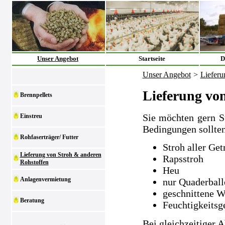
Unser Angebot
Startseite
D
Unser Angebot
>
Lieferu
Lieferung vo
Brennpellets
Sie möchten gern S
Einstreu
Bedingungen sollten
Rohfaserträger/ Futter
Stroh aller Get
Lieferung von Stroh & anderen
Rapsstroh
Rohstoffen
Heu
Anlagenvermietung
nur Quaderball
geschnittene W
Beratung
Feuchtigkeitsg
Bei gleichzeitiger