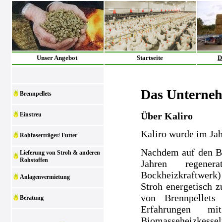
Unser Angebot
Startseite
D
Das Unterne
Brennpellets
Über Kaliro
Einstreu
Kaliro wurde im Ja
Rohfaserträger/ Futter
Nachdem auf den Be
Lieferung von Stroh & anderen
Rohstoffen
Jahren regenera
Bockheizkraftwerk)
Anlagenvermietung
Stroh energetisch z
von Brennpellets
Beratung
Erfahrungen m
Biomasseheizkesse