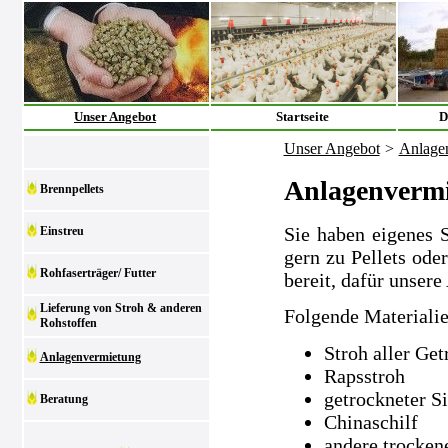
Unser Angebot
Startseite
D
Unser Angebot
>
Anlage
Anlagenverm
Brennpellets
Sie haben eigenes 
Einstreu
gern zu Pellets ode
Rohfaserträger/ Futter
bereit, dafür unsere
Lieferung von Stroh & anderen
Folgende Materialie
Rohstoffen
Stroh aller Get
Anlagenvermietung
Rapsstroh
getrockneter S
Beratung
Chinaschilf
andere trocken