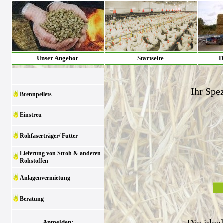
Unser Angebot
Startseite
D
Ihr Spez
Brennpellets
Einstreu
Rohfaserträger/ Futter
Lieferung von Stroh & anderen
Rohstoffen
Anlagenvermietung
Beratung
Die idea
Anmelden: