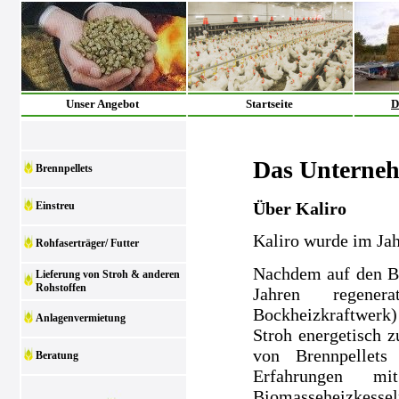
Unser Angebot
Startseite
D
Das Unterne
Brennpellets
Über Kaliro
Einstreu
Kaliro wurde im Ja
Rohfaserträger/ Futter
Nachdem auf den Be
Lieferung von Stroh & anderen
Rohstoffen
Jahren regenera
Bockheizkraftwerk)
Anlagenvermietung
Stroh energetisch z
von Brennpellets
Beratung
Erfahrungen m
Biomasseheizkesse