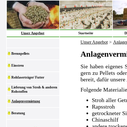
Unser Angebot
Startseite
D
Unser Angebot
>
Anlage
Anlagenverm
Brennpellets
Sie haben eigenes 
Einstreu
gern zu Pellets ode
Rohfaserträger/ Futter
bereit, dafür unsere
Lieferung von Stroh & anderen
Folgende Materialie
Rohstoffen
Stroh aller Get
Anlagenvermietung
Rapsstroh
getrockneter S
Beratung
Chinaschilf
andere trocken