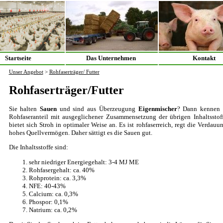
Startseite
Das Unternehmen
Kontakt
Unser Angebot
>
Rohfaserträger/ Futter
Rohfaserträger/Futter
Sie halten
Sauen
und sind aus Überzeugung
Eigenmischer
? Dann kennen 
Rohfaseranteil mit ausgeglichener Zusammensetzung der übrigen Inhaltsstoff
bietet sich Stroh in optimaler Weise an. Es ist rohfaserreich, regt die Verdau
hohes Quellvermögen. Daher sättigt es die Sauen gut.
Die Inhaltsstoffe sind:
sehr niedriger Energiegehalt: 3-4 MJ ME
Rohfasergehalt: ca. 40%
Rohprotein: ca. 3,3%
NFE: 40-43%
Calcium: ca. 0,3%
Phospor: 0,1%
Natrium: ca. 0,2%