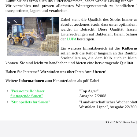
Damit Sie das Stroh auch ins Futter bekommen, haben wir die Lösung für Sie:
Wir vermahlen und pressen allerbestes Wintergerstenstroh zu handlichen P
transportieren, lagern und verarbeiten.
Dabei steht die Qualität des Strohs immer an
absolut trockenes Stroh, dass unter optimale
wurde, in Betracht. Diese Qualität lass
Untersuchungen auf Bakterien, Hefen, Salmo
der
LUFA
bestätigen.
Ein weiteres Einsatzbereich ist die
Kälbera
sollen sich die Kälber langsam an das Rauhfu
Strohpellets an, die dem Kalb auch in kle
können. Sie sind leicht zu handhaben und bieten eine hervorragende Qualität.
Haben Sie Interesse? Wir würden uns über Ihren Anruf freuen!
Weitere
Informationen
zum Herunterladen als pdf-Dabei:
•
"Preiswerte Rohfaser
"Top Agrar"
für tragende Sauen"
Ausgabe 7/2008
•
"Strohpellets für Sauen"
"Landwirtschaftliches Wochenblat
Westfalen-Lippe", Ausgabe 22/200
33.703.672 Besucher 