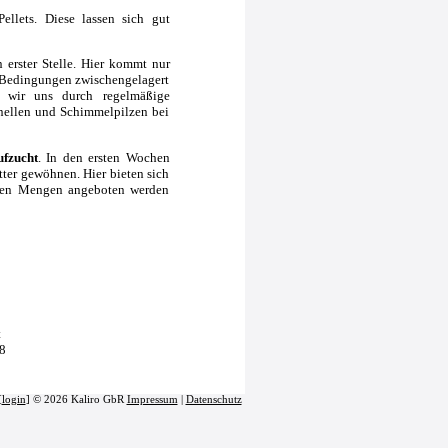
ellets. Diese lassen sich gut
 erster Stelle. Hier kommt nur
n Bedingungen zwischengelagert
en wir uns durch regelmäßige
nellen und Schimmelpilzen bei
ufzucht
. In den ersten Wochen
tter gewöhnen. Hier bieten sich
inen Mengen angeboten werden
t
8
[
login
] © 2026 Kaliro GbR
Impressum
|
Datenschutz