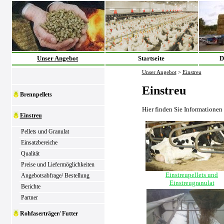
Unser Angebot
Startseite
D
Unser Angebot
>
Einstreu
Einstreu
Brennpellets
Hier finden Sie Informationen
Einstreu
Pellets und Granulat
Einsatzbereiche
Qualität
Preise und Liefermöglichkeiten
Einstreupellets und
Angebotsabfrage/ Bestellung
Einstreugranulat
Berichte
Partner
Rohfaserträger/ Futter