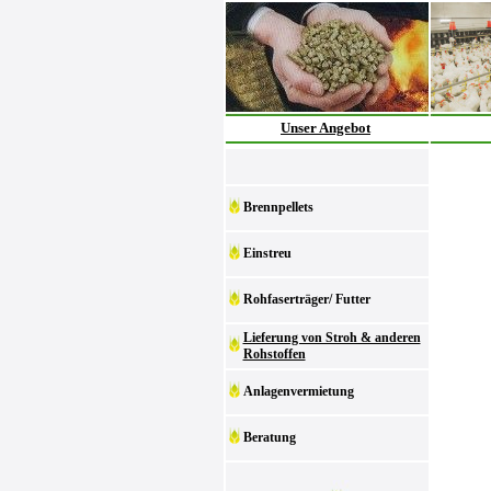
Unser Angebot
Brennpellets
Einstreu
Rohfaserträger/ Futter
Lieferung von Stroh & anderen
Rohstoffen
Anlagenvermietung
Beratung