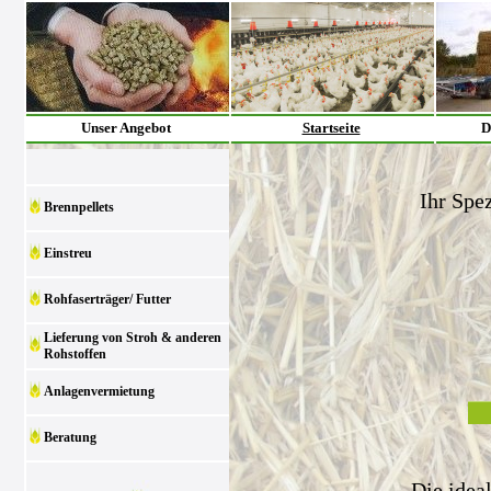
Unser Angebot
Startseite
D
Ihr Spez
Brennpellets
Einstreu
Rohfaserträger/ Futter
Lieferung von Stroh & anderen
Rohstoffen
Anlagenvermietung
Beratung
Die idea