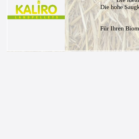
Die hohe Saugkr
Für Ihren Biom