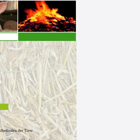
!
l.
lbefinden der Tiere.