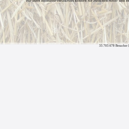
Für Ihren Biomasse-Heizkessel können Sie zwischen Stroh- und H
33.703.678 Besucher 