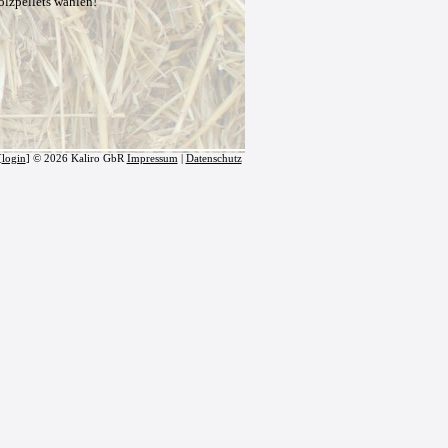
olzpellets wählen!
[
login
] © 2026 Kaliro GbR
Impressum
|
Datenschutz