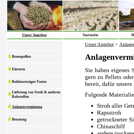
Unser Angebot
Startseite
D
Unser Angebot
>
Anlage
Anlagenverm
Brennpellets
Sie haben eigenes 
Einstreu
gern zu Pellets ode
Rohfaserträger/ Futter
bereit, dafür unsere
Lieferung von Stroh & anderen
Folgende Materialie
Rohstoffen
Stroh aller Get
Anlagenvermietung
Rapsstroh
getrockneter S
Beratung
Chinaschilf
andere trocken