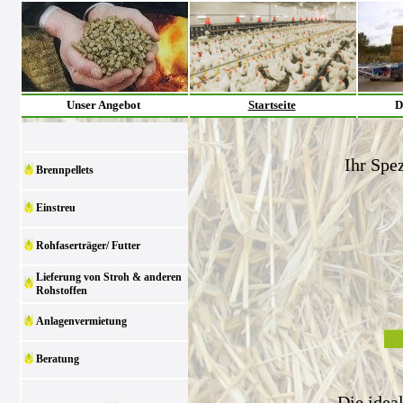
Unser Angebot
Startseite
D
Ihr Spez
Brennpellets
Einstreu
Rohfaserträger/ Futter
Lieferung von Stroh & anderen
Rohstoffen
Anlagenvermietung
Beratung
Die idea