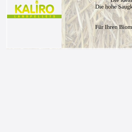
Die hohe Saugkr
Für Ihren Biom