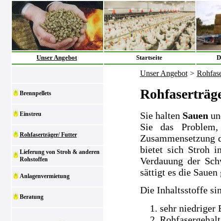
Unser Angebot
Startseite
D
Unser Angebot
>
Rohfase
Rohfaserträge
Brennpellets
Sie halten
Sauen
un
Einstreu
Sie das Problem,
Rohfaserträger/ Futter
Zusammensetzung der
bietet sich Stroh i
Lieferung von Stroh & anderen
Verdauung der Sch
Rohstoffen
sättigt es die Sauen 
Anlagenvermietung
Die Inhaltsstoffe si
Beratung
sehr niedriger
Rohfasergehalt