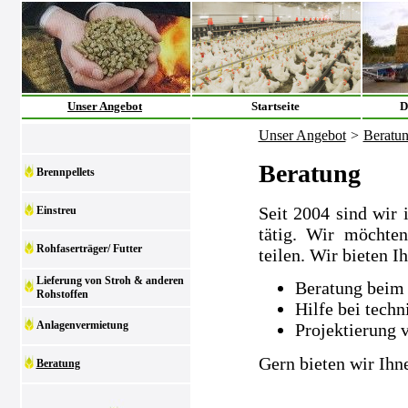
Unser Angebot
Startseite
D
Unser Angebot
>
Beratu
Beratung
Brennpellets
Seit 2004 sind wir 
Einstreu
tätig. Wir möchte
Rohfaserträger/ Futter
teilen. Wir bieten I
Lieferung von Stroh & anderen
Beratung beim 
Rohstoffen
Hilfe bei tech
Anlagenvermietung
Projektierung 
Gern bieten wir Ihn
Beratung