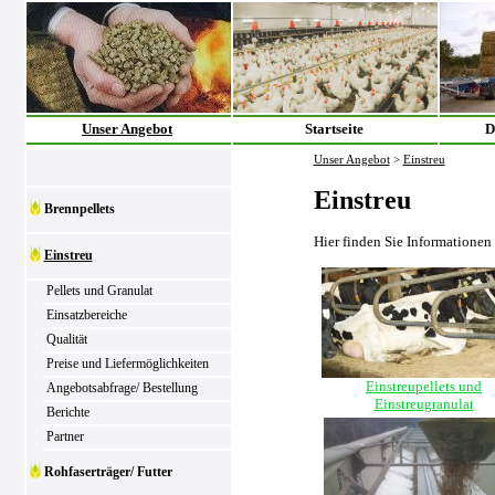
Unser Angebot
Startseite
D
Unser Angebot
>
Einstreu
Einstreu
Brennpellets
Hier finden Sie Informationen
Einstreu
Pellets und Granulat
Einsatzbereiche
Qualität
Preise und Liefermöglichkeiten
Einstreupellets und
Angebotsabfrage/ Bestellung
Einstreugranulat
Berichte
Partner
Rohfaserträger/ Futter