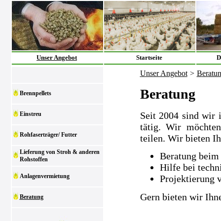
Unser Angebot
Startseite
D
Unser Angebot
>
Beratu
Beratung
Brennpellets
Seit 2004 sind wir 
Einstreu
tätig. Wir möchte
Rohfaserträger/ Futter
teilen. Wir bieten I
Lieferung von Stroh & anderen
Beratung beim 
Rohstoffen
Hilfe bei tech
Anlagenvermietung
Projektierung 
Gern bieten wir Ihn
Beratung