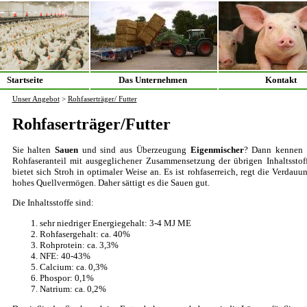
Startseite
Das Unternehmen
Kontakt
Unser Angebot
>
Rohfaserträger/ Futter
Rohfaserträger/Futter
Sie halten
Sauen
und sind aus Überzeugung
Eigenmischer
? Dann kennen 
Rohfaseranteil mit ausgeglichener Zusammensetzung der übrigen Inhaltsstoff
bietet sich Stroh in optimaler Weise an. Es ist rohfaserreich, regt die Verdau
hohes Quellvermögen. Daher sättigt es die Sauen gut.
Die Inhaltsstoffe sind:
sehr niedriger Energiegehalt: 3-4 MJ ME
Rohfasergehalt: ca. 40%
Rohprotein: ca. 3,3%
NFE: 40-43%
Calcium: ca. 0,3%
Phospor: 0,1%
Natrium: ca. 0,2%