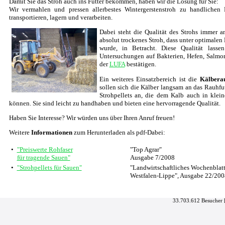
Damit Sie das Stroh auch ins Futter bekommen, haben wir die Lösung für Sie:
Wir vermahlen und pressen allerbestes Wintergerstenstroh zu handlichen P
transportieren, lagern und verarbeiten.
Dabei steht die Qualität des Strohs immer an
absolut trockenes Stroh, dass unter optimale
wurde, in Betracht. Diese Qualität lass
Untersuchungen auf Bakterien, Hefen, Salmo
der
LUFA
bestätigen.
Ein weiteres Einsatzbereich ist die
Kälbera
sollen sich die Kälber langsam an das Rauhfu
Strohpellets an, die dem Kalb auch in kle
können. Sie sind leicht zu handhaben und bieten eine hervorragende Qualität.
Haben Sie Interesse? Wir würden uns über Ihren Anruf freuen!
Weitere
Informationen
zum Herunterladen als pdf-Dabei:
•
"Preiswerte Rohfaser
"Top Agrar"
für tragende Sauen"
Ausgabe 7/2008
•
"Strohpellets für Sauen"
"Landwirtschaftliches Wochenblat
Westfalen-Lippe", Ausgabe 22/200
33.703.612 Besucher 