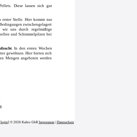
ellets. Diese lassen sich gut
 erster Stelle. Hier kommt nur
n Bedingungen zwischengelagert
en wir uns durch regelmäßige
nellen und Schimmelpilzen bei
ufzucht
. In den ersten Wochen
tter gewöhnen. Hier bieten sich
inen Mengen angeboten werden
t
8
[
login
] © 2026 Kaliro GbR
Impressum
|
Datenschutz