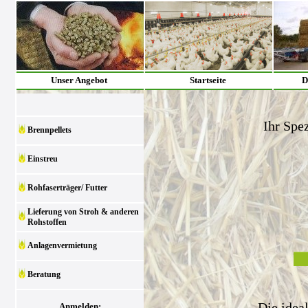
Unser Angebot
Startseite
D
Ihr Spez
Brennpellets
Einstreu
Rohfaserträger/ Futter
Lieferung von Stroh & anderen
Rohstoffen
Anlagenvermietung
Beratung
Die idea
Anmelden: