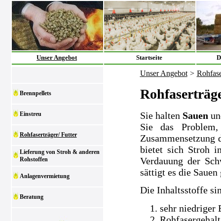
Unser Angebot
Startseite
D
Unser Angebot
>
Rohfase
Rohfaserträge
Brennpellets
Sie halten
Sauen
un
Einstreu
Sie das Problem,
Rohfaserträger/ Futter
Zusammensetzung der
bietet sich Stroh i
Lieferung von Stroh & anderen
Verdauung der Sch
Rohstoffen
sättigt es die Sauen 
Anlagenvermietung
Die Inhaltsstoffe si
Beratung
sehr niedriger
Rohfasergehalt