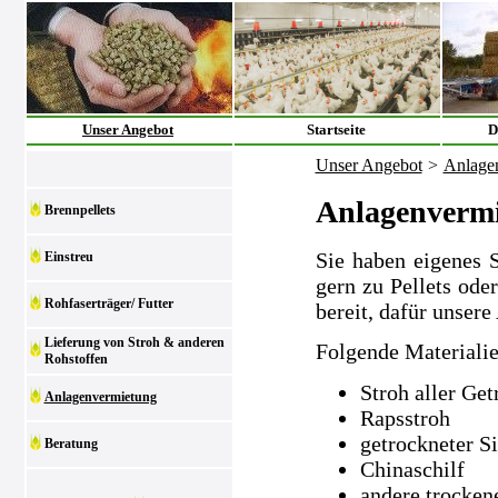
Unser Angebot
Startseite
D
Unser Angebot
>
Anlage
Anlagenverm
Brennpellets
Sie haben eigenes 
Einstreu
gern zu Pellets ode
Rohfaserträger/ Futter
bereit, dafür unsere
Lieferung von Stroh & anderen
Folgende Materialie
Rohstoffen
Stroh aller Get
Anlagenvermietung
Rapsstroh
getrockneter S
Beratung
Chinaschilf
andere trocken