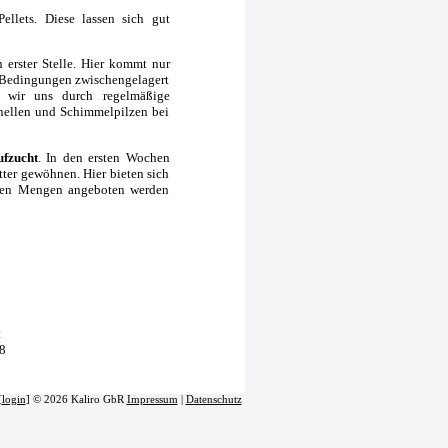
ellets. Diese lassen sich gut
 erster Stelle. Hier kommt nur
n Bedingungen zwischengelagert
en wir uns durch regelmäßige
nellen und Schimmelpilzen bei
ufzucht
. In den ersten Wochen
tter gewöhnen. Hier bieten sich
inen Mengen angeboten werden
t
8
[
login
] © 2026 Kaliro GbR
Impressum
|
Datenschutz