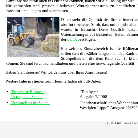
Damit Sie das Stroh auch ins Futter bekommen, haben wir die Lösung für Sie:
Wir vermahlen und pressen allerbestes Wintergerstenstroh zu handlichen P
transportieren, lagern und verarbeiten.
Dabei steht die Qualität des Strohs immer an
absolut trockenes Stroh, dass unter optimale
wurde, in Betracht. Diese Qualität lass
Untersuchungen auf Bakterien, Hefen, Salmo
der
LUFA
bestätigen.
Ein weiteres Einsatzbereich ist die
Kälbera
sollen sich die Kälber langsam an das Rauhfu
Strohpellets an, die dem Kalb auch in kle
können. Sie sind leicht zu handhaben und bieten eine hervorragende Qualität.
Haben Sie Interesse? Wir würden uns über Ihren Anruf freuen!
Weitere
Informationen
zum Herunterladen als pdf-Dabei:
•
"Preiswerte Rohfaser
"Top Agrar"
für tragende Sauen"
Ausgabe 7/2008
•
"Strohpellets für Sauen"
"Landwirtschaftliches Wochenblat
Westfalen-Lippe", Ausgabe 22/200
33.703.600 Besucher 