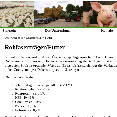
Startseite
Das Unternehmen
Kontakt
Unser Angebot
>
Rohfaserträger/ Futter
Rohfaserträger/Futter
Sie halten
Sauen
und sind aus Überzeugung
Eigenmischer
? Dann kennen 
Rohfaseranteil mit ausgeglichener Zusammensetzung der übrigen Inhaltsstoff
bietet sich Stroh in optimaler Weise an. Es ist rohfaserreich, regt die Verdau
hohes Quellvermögen. Daher sättigt es die Sauen gut.
Die Inhaltsstoffe sind:
sehr niedriger Energiegehalt: 3-4 MJ ME
Rohfasergehalt: ca. 40%
Rohprotein: ca. 3,3%
NFE: 40-43%
Calcium: ca. 0,3%
Phospor: 0,1%
Natrium: ca. 0,2%