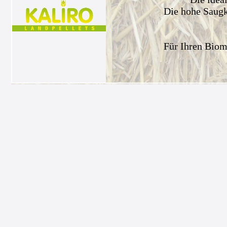
Die hohe Saugkr
Für Ihren Biom