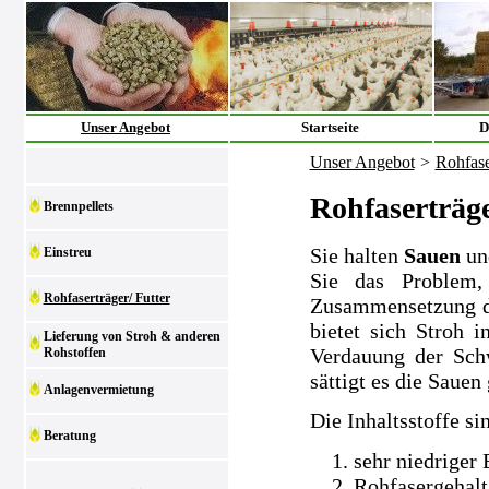
Unser Angebot
Startseite
D
Unser Angebot
>
Rohfase
Rohfaserträge
Brennpellets
Sie halten
Sauen
un
Einstreu
Sie das Problem,
Rohfaserträger/ Futter
Zusammensetzung der
bietet sich Stroh i
Lieferung von Stroh & anderen
Verdauung der Sch
Rohstoffen
sättigt es die Sauen 
Anlagenvermietung
Die Inhaltsstoffe si
Beratung
sehr niedriger
Rohfasergehalt