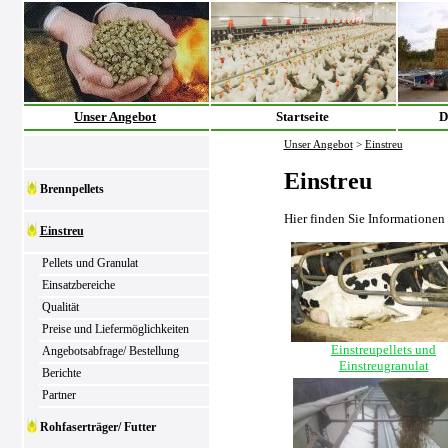
Unser Angebot
Startseite
D
Unser Angebot
>
Einstreu
Einstreu
Brennpellets
Hier finden Sie Informationen
Einstreu
Pellets und Granulat
Einsatzbereiche
Qualität
Preise und Liefermöglichkeiten
Einstreupellets und
Angebotsabfrage/ Bestellung
Einstreugranulat
Berichte
Partner
Rohfaserträger/ Futter