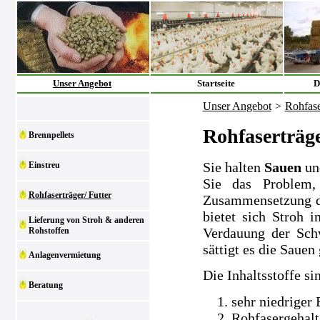
Unser Angebot
Startseite
D
Unser Angebot
>
Rohfase
Rohfaserträge
Brennpellets
Sie halten
Sauen
un
Einstreu
Sie das Problem,
Rohfaserträger/ Futter
Zusammensetzung der
bietet sich Stroh i
Lieferung von Stroh & anderen
Verdauung der Sch
Rohstoffen
sättigt es die Sauen 
Anlagenvermietung
Die Inhaltsstoffe si
Beratung
sehr niedriger
Rohfasergehalt