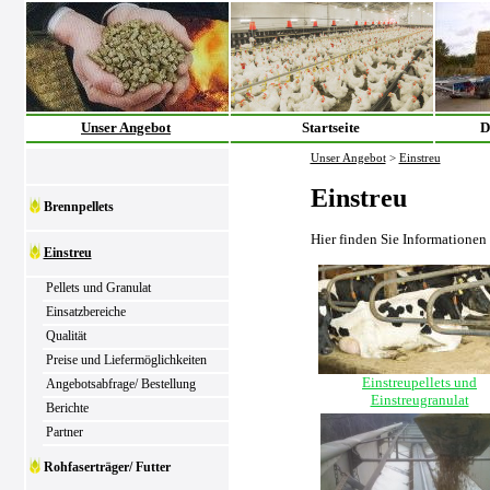
Unser Angebot
Startseite
D
Unser Angebot
>
Einstreu
Einstreu
Brennpellets
Hier finden Sie Informationen
Einstreu
Pellets und Granulat
Einsatzbereiche
Qualität
Preise und Liefermöglichkeiten
Einstreupellets und
Angebotsabfrage/ Bestellung
Einstreugranulat
Berichte
Partner
Rohfaserträger/ Futter