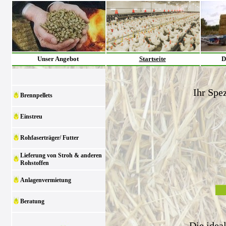
Unser Angebot
Startseite
D
Ihr Spez
Brennpellets
Einstreu
Rohfaserträger/ Futter
Lieferung von Stroh & anderen
Rohstoffen
Anlagenvermietung
Beratung
Die idea