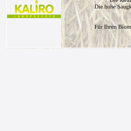
Die hohe Saugkr
Für Ihren Biom