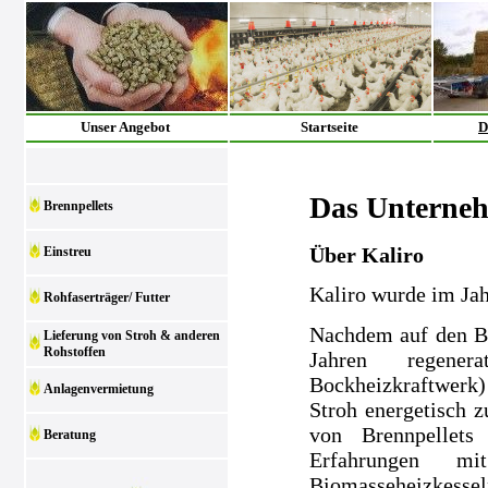
Unser Angebot
Startseite
D
Das Unterne
Brennpellets
Über Kaliro
Einstreu
Kaliro wurde im Ja
Rohfaserträger/ Futter
Nachdem auf den Be
Lieferung von Stroh & anderen
Rohstoffen
Jahren regenera
Bockheizkraftwerk)
Anlagenvermietung
Stroh energetisch z
von Brennpellets
Beratung
Erfahrungen m
Biomasseheizkesse