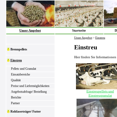
Unser Angebot
Startseite
D
Unser Angebot
>
Einstreu
Einstreu
Brennpellets
Hier finden Sie Informationen
Einstreu
Pellets und Granulat
Einsatzbereiche
Qualität
Preise und Liefermöglichkeiten
Einstreupellets und
Angebotsabfrage/ Bestellung
Einstreugranulat
Berichte
Partner
Rohfaserträger/ Futter