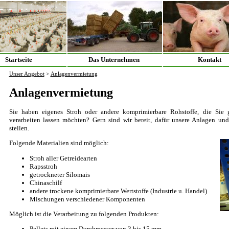
Startseite
Das Unternehmen
Kontakt
Unser Angebot
>
Anlagenvermietung
Anlagenvermietung
Sie haben eigenes Stroh oder andere komprimierbare Rohstoffe, die Sie g
verarbeiten lassen möchten? Gern sind wir bereit, dafür unsere Anlagen un
stellen.
Folgende Materialien sind möglich:
Stroh aller Getreidearten
Rapsstroh
getrockneter Silomais
Chinaschilf
andere trockene komprimierbare Wertstoffe (Industrie u. Handel)
Mischungen verschiedener Komponenten
Möglich ist die Verarbeitung zu folgenden Produkten:
Pellets mit einem Durchmesser von 3 bis 15 mm