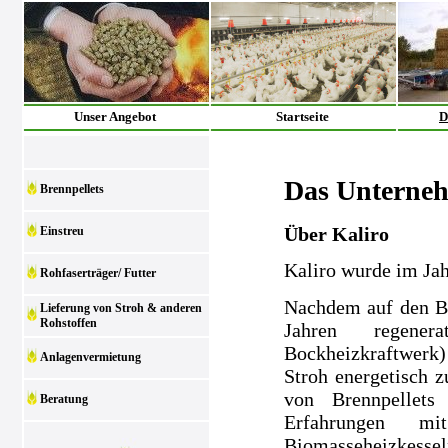
Unser Angebot
Startseite
D
Das Unterne
Brennpellets
Über Kaliro
Einstreu
Kaliro wurde im Ja
Rohfaserträger/ Futter
Nachdem auf den Be
Lieferung von Stroh & anderen
Rohstoffen
Jahren regenera
Bockheizkraftwerk)
Anlagenvermietung
Stroh energetisch z
von Brennpellets
Beratung
Erfahrungen m
Biomasseheizkesse