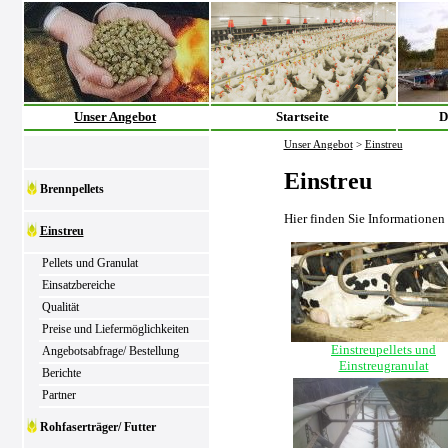
Unser Angebot
Startseite
D
Unser Angebot
>
Einstreu
Einstreu
Brennpellets
Hier finden Sie Informationen
Einstreu
Pellets und Granulat
Einsatzbereiche
Qualität
Preise und Liefermöglichkeiten
Einstreupellets und
Angebotsabfrage/ Bestellung
Einstreugranulat
Berichte
Partner
Rohfaserträger/ Futter