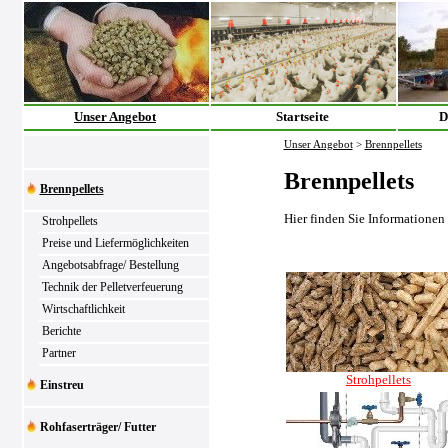
Unser Angebot
Startseite
D
Unser Angebot
>
Brennpellets
Brennpellets
Brennpellets
Hier finden Sie Informationen
Strohpellets
Preise und Liefermöglichkeiten
Angebotsabfrage/ Bestellung
Technik der Pelletverfeuerung
Wirtschaftlichkeit
Berichte
Partner
Strohpellets
Einstreu
Rohfaserträger/ Futter