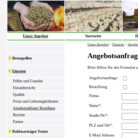
Unser Angebot
Startseite
D
Unser Angebot
>
Einstreu
>
Angebo
Angebotsanfrag
Brennpellets
Bitte füllen Sie das Formular 
Einstreu
Angebotsanfrage:
Pellets und Granulat
Bestellung:
Einsatzbereiche
Qualität
Firma:
Preise und Liefermöglichkeiten
Name*:
Angebotsabfrage/ Bestellung
Berichte
Straße/Nr.*:
Partner
PLZ und Ort*:
Rohfaserträger/ Futter
E-Mail Adresse: