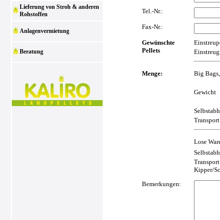
Lieferung von Stroh & anderen
Tel.-Nr.:
Rohstoffen
Fax-Nr.:
Anlagenvermietung
Gewünschte
Einstreupe
Pellets
Beratung
Einstreug
Menge:
Big Bags,
Gewicht
Selbstab
Transport
Lose Ware
Selbstabh
Transport
Kipper/S
Bemerkungen: