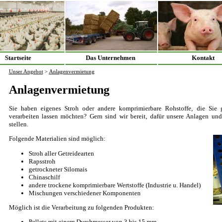
Startseite
Das Unternehmen
Kontakt
Unser Angebot
>
Anlagenvermietung
Anlagenvermietung
Sie haben eigenes Stroh oder andere komprimierbare Rohstoffe, die Sie g
verarbeiten lassen möchten? Gern sind wir bereit, dafür unsere Anlagen un
stellen.
Folgende Materialien sind möglich:
Stroh aller Getreidearten
Rapsstroh
getrockneter Silomais
Chinaschilf
andere trockene komprimierbare Wertstoffe (Industrie u. Handel)
Mischungen verschiedener Komponenten
Möglich ist die Verarbeitung zu folgenden Produkten:
Pellets mit einem Durchmesser von 3 bis 15 mm