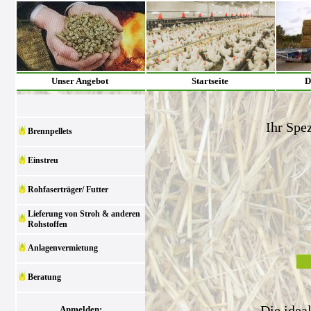
Unser Angebot
Startseite
D
Ihr Spez
Brennpellets
Einstreu
Rohfaserträger/ Futter
Lieferung von Stroh & anderen
Rohstoffen
Anlagenvermietung
Beratung
Die idea
Anmelden: