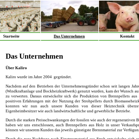
Startseite
Das Unternehmen
Kontakt
Das Unternehmen
Über Kaliro
Kaliro wurde im Jahre 2004 gegründet.
Nachdem auf den Betrieben der Unternehmensgründer schon seit langen Jahre
(Windkraftanlage und Bockheizkraftwerk) genutzt wurden, kam der Wunsch auf,
zu verwerten. Daraus entwickelte sich die Produktion von Brennpellets aus
positiven Erfahrungen mit der Nutzung der Strohpellets durch Biomasseheiz
konnten wir nun auch unsere Kunden von dieser Heiztechnik überz
Eigenheimbesitzer wie auch landwirtschaftliche und gewerbliche Betriebe.
Durch die starken Preisschwankungen der fossilen wie auch der regenerativen Br
haben wir uns entschlossen, auch Brennpellets aus Holz in unser Verkauf
können wir unserem Kunden das jeweils günstigste Brennmaterial zur Verfügung
Durch die rege Nachfrage nach Einstreumaterial aus Stroh entwickelte sich u