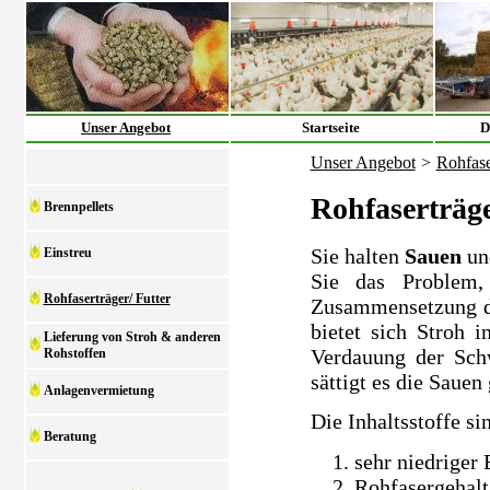
Unser Angebot
Startseite
D
Unser Angebot
>
Rohfase
Rohfaserträge
Brennpellets
Sie halten
Sauen
un
Einstreu
Sie das Problem,
Rohfaserträger/ Futter
Zusammensetzung der
bietet sich Stroh i
Lieferung von Stroh & anderen
Verdauung der Sch
Rohstoffen
sättigt es die Sauen 
Anlagenvermietung
Die Inhaltsstoffe si
Beratung
sehr niedriger
Rohfasergehalt