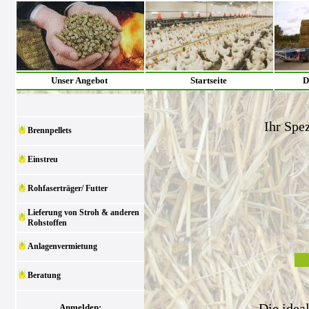
Unser Angebot
Startseite
D
Ihr Spez
Brennpellets
Einstreu
Rohfaserträger/ Futter
Lieferung von Stroh & anderen
Rohstoffen
Anlagenvermietung
Beratung
Die idea
Anmelden: