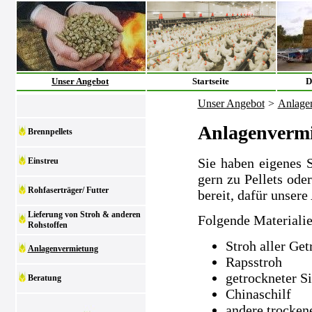
Unser Angebot
Startseite
D
Unser Angebot
>
Anlage
Anlagenverm
Brennpellets
Sie haben eigenes 
Einstreu
gern zu Pellets ode
Rohfaserträger/ Futter
bereit, dafür unsere
Lieferung von Stroh & anderen
Folgende Materialie
Rohstoffen
Stroh aller Get
Anlagenvermietung
Rapsstroh
getrockneter S
Beratung
Chinaschilf
andere trocken