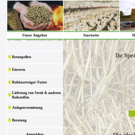
Unser Angebot
Startseite
D
Ihr Spez
Brennpellets
Einstreu
Rohfaserträger/ Futter
Lieferung von Stroh & anderen
Rohstoffen
Anlagenvermietung
Beratung
Die idea
Anmelden: