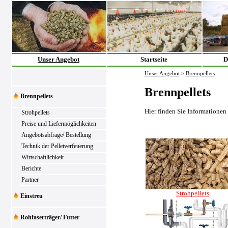
Unser Angebot
Startseite
D
Unser Angebot
>
Brennpellets
Brennpellets
Brennpellets
Hier finden Sie Informationen
Strohpellets
Preise und Liefermöglichkeiten
Angebotsabfrage/ Bestellung
Technik der Pelletverfeuerung
Wirtschaftlichkeit
Berichte
Partner
Strohpellets
Einstreu
Rohfaserträger/ Futter