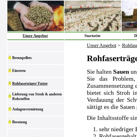
Unser Angebot
Startseite
D
Unser Angebot
>
Rohfase
Rohfaserträge
Brennpellets
Sie halten
Sauen
un
Einstreu
Sie das Problem,
Rohfaserträger/ Futter
Zusammensetzung der
bietet sich Stroh i
Lieferung von Stroh & anderen
Verdauung der Sch
Rohstoffen
sättigt es die Sauen 
Anlagenvermietung
Die Inhaltsstoffe si
Beratung
sehr niedriger
Rohfasergehalt