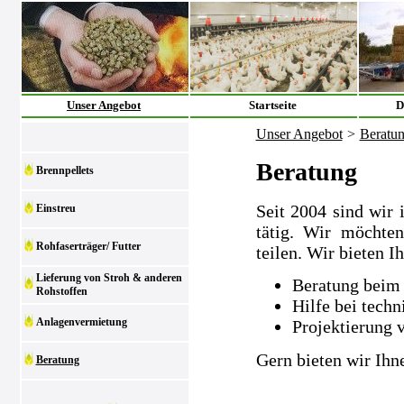
Unser Angebot
Startseite
D
Unser Angebot
>
Beratu
Beratung
Brennpellets
Seit 2004 sind wir 
Einstreu
tätig. Wir möchte
Rohfaserträger/ Futter
teilen. Wir bieten I
Lieferung von Stroh & anderen
Beratung beim 
Rohstoffen
Hilfe bei tech
Anlagenvermietung
Projektierung 
Gern bieten wir Ihn
Beratung