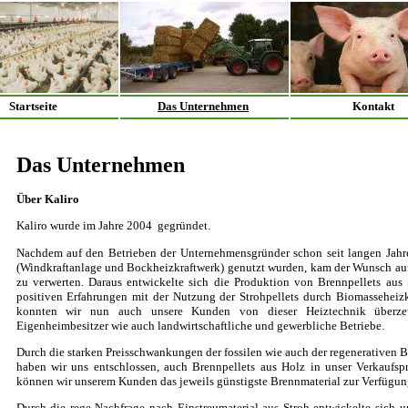
Startseite
Das Unternehmen
Kontakt
Das Unternehmen
Über Kaliro
Kaliro wurde im Jahre 2004 gegründet.
Nachdem auf den Betrieben der Unternehmensgründer schon seit langen Jahre
(Windkraftanlage und Bockheizkraftwerk) genutzt wurden, kam der Wunsch auf,
zu verwerten. Daraus entwickelte sich die Produktion von Brennpellets aus
positiven Erfahrungen mit der Nutzung der Strohpellets durch Biomasseheiz
konnten wir nun auch unsere Kunden von dieser Heiztechnik überz
Eigenheimbesitzer wie auch landwirtschaftliche und gewerbliche Betriebe.
Durch die starken Preisschwankungen der fossilen wie auch der regenerativen Br
haben wir uns entschlossen, auch Brennpellets aus Holz in unser Verkauf
können wir unserem Kunden das jeweils günstigste Brennmaterial zur Verfügung
Durch die rege Nachfrage nach Einstreumaterial aus Stroh entwickelte sich u