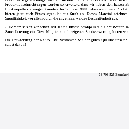
Produktionseinrichtungen wurden so erweitert, dass wir neben den harten B
Einstreupellets erzeugen konnten. Im Sommer 2008 haben wir unsere Produkt
bieten jetzt auch Einstreugranulat aus Stroh an. Dieses Material zeichne
Saugfähigkeit vor allem durch die angenehm weiche Beschaffenheit aus.
Außerdem setzen wir schon seit Jahren unsere Strohpellets als preiswerten Ro
Sauenfütterung ein. Diese Möglichkeit der eigenen Strohverwertung bieten wir
Die Entwicklung der Kaliro GbR verdanken wir der guten Qualität unserer 
selbst davon!
33.703.525 Besucher 