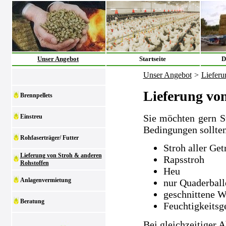
Unser Angebot
Startseite
D
Unser Angebot
>
Lieferu
Lieferung vo
Brennpellets
Sie möchten gern S
Einstreu
Bedingungen sollten
Rohfaserträger/ Futter
Stroh aller Get
Lieferung von Stroh & anderen
Rapsstroh
Rohstoffen
Heu
Anlagenvermietung
nur Quaderball
geschnittene W
Beratung
Feuchtigkeitsg
Bei gleichzeitiger