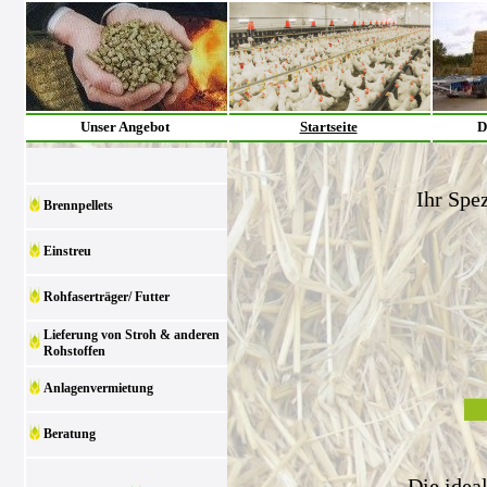
Unser Angebot
Startseite
D
Ihr Spez
Brennpellets
Einstreu
Rohfaserträger/ Futter
Lieferung von Stroh & anderen
Rohstoffen
Anlagenvermietung
Beratung
Die idea