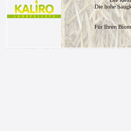
Die hohe Saugkr
Für Ihren Biom