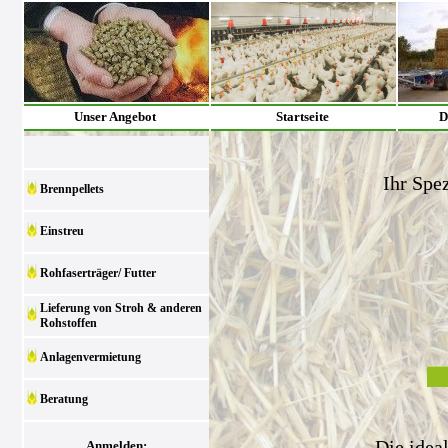
Unser Angebot
Startseite
D
Ihr Spez
Brennpellets
Einstreu
Rohfaserträger/ Futter
Lieferung von Stroh & anderen
Rohstoffen
Anlagenvermietung
Beratung
Die idea
Anmelden: