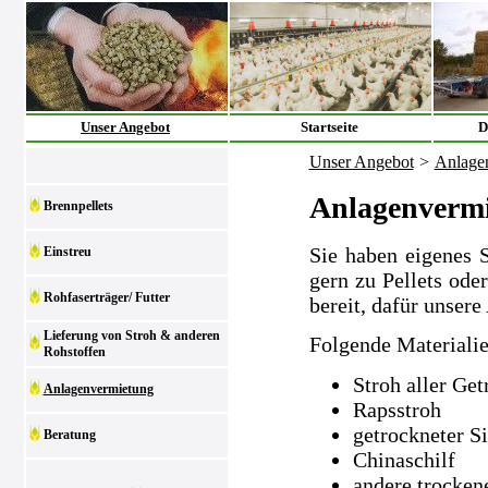
Unser Angebot
Startseite
D
Unser Angebot
>
Anlage
Anlagenverm
Brennpellets
Sie haben eigenes 
Einstreu
gern zu Pellets ode
Rohfaserträger/ Futter
bereit, dafür unsere
Lieferung von Stroh & anderen
Folgende Materialie
Rohstoffen
Stroh aller Get
Anlagenvermietung
Rapsstroh
getrockneter S
Beratung
Chinaschilf
andere trocken